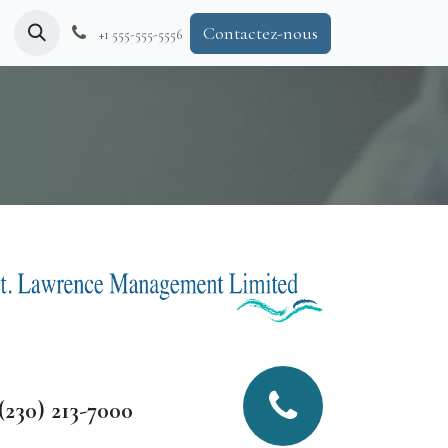
ères
Contactez-nous
+1 555-555-5556
(230) 213-7000