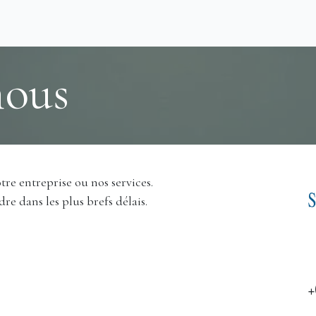
rvices
Rendez-vous
Mauritius IFC
Communiqué
Carri
nous
re entreprise ou nos services.
e dans les plus brefs délais.
+