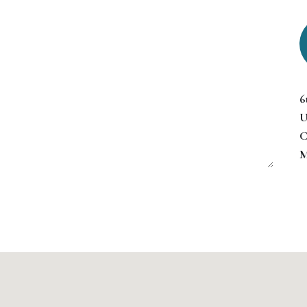
6
U
C
M